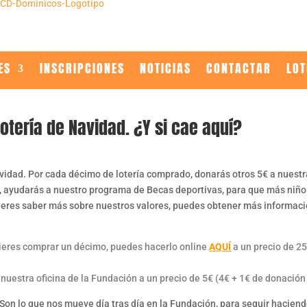
ES
INSCRIPCIONES
NOTICIAS
CONTACTAR
LOT
tería de Navidad. ¿Y si cae aquí?
idad. Por cada décimo de lotería comprado, donarás otros 5€ a nuestr
 ayudarás a nuestro programa de Becas deportivas, para que más niños
 quieres saber más sobre nuestros valores, puedes obtener más informac
uieres comprar un décimo, puedes hacerlo online
AQUÍ
a un precio de 25
nuestra oficina de la Fundación a un precio de 5€ (4€ +
1€ de donación 
Son lo que nos mueve día tras día en la Fundación, para seguir hacie