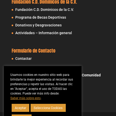
Fundación C.D. Dominicos de la C.V.
Fundación C.D. Dominicos de la C.V.
Programa de Becas Deportivas
Donativos y Desgravaciones
Actividades – Información general
Formulario de Contacto
Contactar
Usamos cookies en nuestro sitio web para
Fundación Club Deportivo Dominicos de la Comunidad
brindarle la mejor experiencia al recordar sus
Valenciana
preferencias y repetir las visitas. Al hacer clic
Isabel la Católica, 25 - 46004 Valencia
en "Aceptar", acepta el uso de TODAS las
cookies. Puede ver más info desde:
Saber más sobre esto
.
Aceptar
Selecciona Cookies