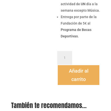
actividad de
UN
día a la
semana excepto Música.
Entrega por parte de la
Fundación de 5€ al
Programa de
Becas
Deportivas
.
Amigo
de
la
Añadir al
Fundación
-
carrito
Clase
Bronce
cantidad
También te recomendamos…