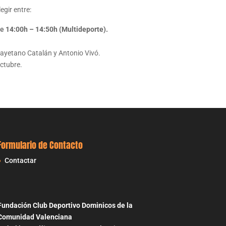
egir entre:
e
14:00h – 14:50h (Multideporte).
ayetano Catalán y Antonio Vivó.
ctubre.
Formulario de Contacto
Contactar
Fundación Club Deportivo Dominicos de la
Comunidad Valenciana