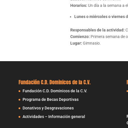
Horarios:
Un día a la semana a el
Lunes o miércoles o viernes
d
Responsables de la actividad:
C
Comienzo:
Primera semana de o
Lugar:
Gimnasio.
Fundación C.D. Dominicos de la C.V.
Fundación C.D. Dominicos de la C.V.
Programa de Becas Deportivas
Donativos y Desgravaciones
Actividades – Información general