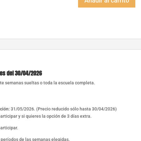
Añadir al carrito
Urbana
de
verano
(9-
13h
sin
comedor)
Inscripción
abril
cantidad
tes del 30/04/2026
arte semanas sueltas o toda la escuela completa.
pción:
31/05/2026. (Precio reducido sólo hasta 30/04/2026)
ticipar y si quieres la opción de 3 días extra.
rticipar.
s períodos de las semanas elegidas.